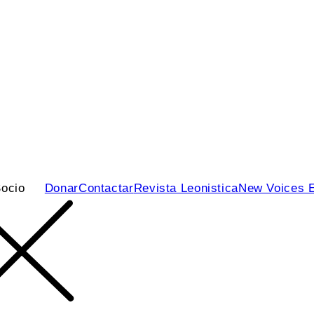
ocio
Donar
Contactar
Revista Leonistica
New Voices 