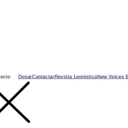
ocio
Donar
Contactar
Revista Leonistica
New Voices 