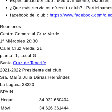
Especialidad del club
:
Medio Ambiente, Diabetes, 
¿Que más servicios ofrece tu club?
:
Participamos
facebook del club
:
https://www.facebook.com/
cle
Reuniones
Centro Comercial Cruz Verde
1ª Miércoles 20:30
Calle Cruz Verde, 21
planta -1, Local G
Santa
Cruz de Tenerife
2021-2022 Presidente del club
Sra. María Julia Dárias Hernández
La Laguna 38320
SPAIN
Hogar
34 922 660404
Móvil
34 626 361444