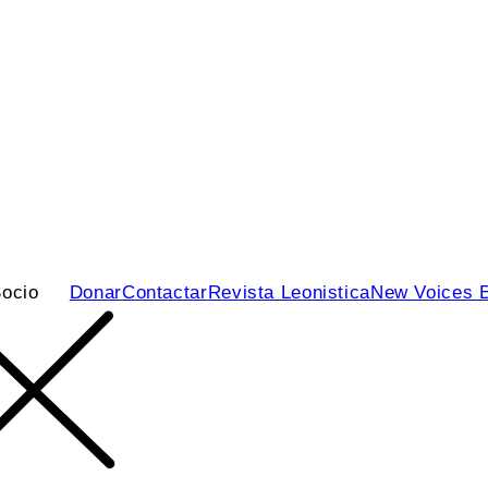
ocio
Donar
Contactar
Revista Leonistica
New Voices 