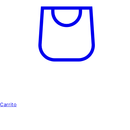
Carrito
AYÚDANOS A CRECER - DONA UN "ME
GUSTA"