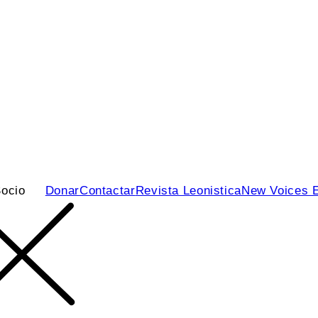
ocio
Donar
Contactar
Revista Leonistica
New Voices 