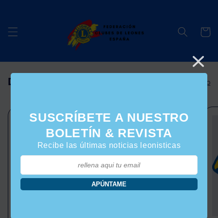
Ir
directamente
al contenido
Carrito
Directorio Clubes en España
Ver todo
SUSCRÍBETE A NUESTRO
BOLETÍN & REVISTA
Recibe las últimas noticias leonisticas
APÚNTAME