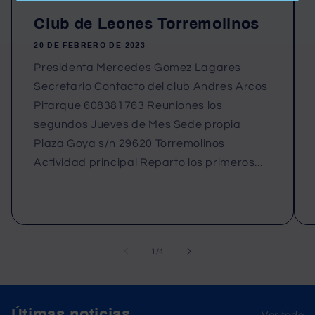
Club de Leones Torremolinos
20 DE FEBRERO DE 2023
Presidenta Mercedes Gomez Lagares
Secretario Contacto del club Andres Arcos
Pitarque 608381763 Reuniones los
segundos Jueves de Mes Sede propia
Plaza Goya s/n 29620 Torremolinos
Actividad principal Reparto los primeros...
de
1
/
4
Útimas noticias